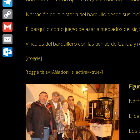
Telegram
Narración de la historia del barquillo desde sus inic
Copy
El barquillo como juego de azar a mediados del sig
Link
Gmail
Vínculos del barquillero con las tierras de Galicia 
Email
[/toggle]
Outlook.com
[toggle title=»Afilador» is_active=»true»]
Figur
Narra
El ba
Los d