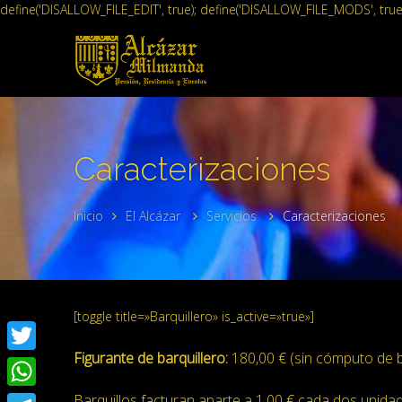
define('DISALLOW_FILE_EDIT', true); define('DISALLOW_FILE_MODS', true
Caracterizaciones
Inicio
El Alcázar
Servicios
Caracterizaciones
[toggle title=»Barquillero» is_active=»true»]
Figurante de barquillero:
180,00 € (sin cómputo de ba
Twitter
Barquillos facturan aparte a 1,00 € cada dos unidad
WhatsApp