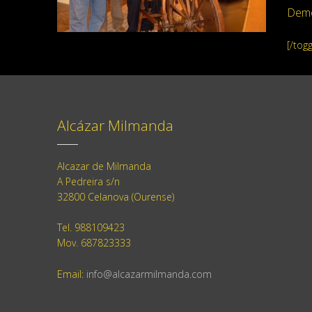
Demo
[/togg
Alcázar Milmanda
Alcazar de Milmanda
A Pedreira s/n
32800 Celanova (Ourense)
Tel. 988109423
Mov. 687823333
Email:
info@alcazarmilmanda.com