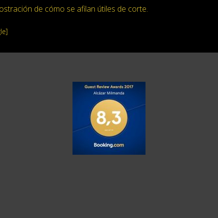
stración de cómo se afilan útiles de corte.
le]