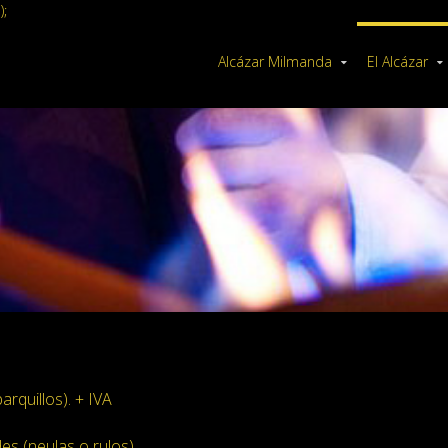
);
Alcázar Milmanda
El Alcázar
rquillos). + IVA
es (neulas o rulos).