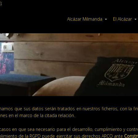
);
Alcázar Milmanda
El Alcázar
mamos que sus datos serán tratados en nuestros ficheros, con la fi
nes en el marco de la citada relación.
asos en que sea necesario para el desarrollo, cumplimiento y contro
plimiento de la RGPD puede ejercitar sus derechos ARCO ante
Constr