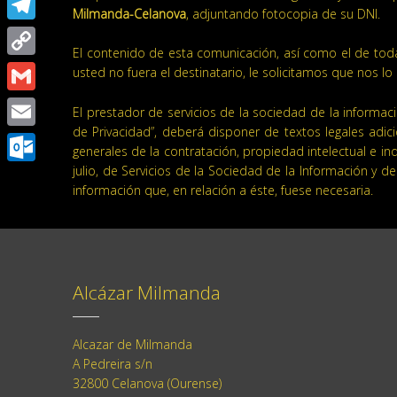
Milmanda-Celanova
, adjuntando fotocopia de su DNI.
Telegram
El contenido de esta comunicación, así como el de toda
Copy
usted no fuera el destinatario, le solicitamos que nos 
Link
Gmail
El prestador de servicios de la sociedad de la informaci
de Privacidad”, deberá disponer de textos legales adici
Email
generales de la contratación, propiedad intelectual e in
julio, de Servicios de la Sociedad de la Información y 
Outlook.com
información que, en relación a éste, fuese necesaria.
Alcázar Milmanda
Alcazar de Milmanda
A Pedreira s/n
32800 Celanova (Ourense)