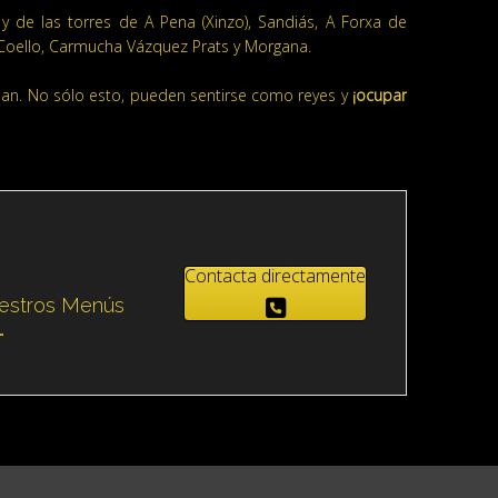
y de las torres de A Pena (Xinzo), Sandiás, A Forxa de
 Coello, Carmucha Vázquez Prats y Morgana.
rean. No sólo esto, pueden sentirse como reyes y
¡ocupar
Contacta directamente
uestros Menús
l
.