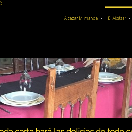
);
Alcázar Milmanda
El Alcázar
ada carta hará las delicias de todo