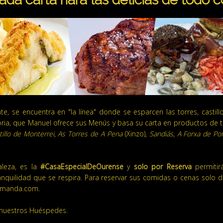
, se encuentra en "la línea" donde se esparcen las torres, castillo
toria, que Manuel ofrece sus Menús y basa su carta en productos de
tillo de Monterrei
,
As Torres de A Pena
(Xinzo),
Sandiás
,
A Forxa de Po
aleza, es la
#CasaEspecialDeOurense
y
solo por Reserva
permitir
tranquilidad que se respira. Para reservar sus comidas o cenas sol
ilmanda.com.
 nuestros Huéspedes.