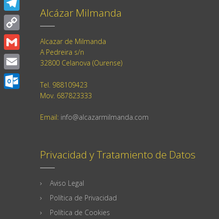
Alcázar Milmanda
Telegram
Copy
Alcazar de Milmanda
A Pedreira s/n
Link
Gmail
32800 Celanova (Ourense)
Email
Tel. 988109423
Mov. 687823333
Outlook.com
Email:
info@alcazarmilmanda.com
Privacidad y Tratamiento de Datos
Aviso Legal
Política de Privacidad
Política de Cookies