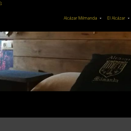
);
Alcázar Milmanda
El Alcázar