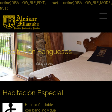
define('DISALLOW_FILE_EDIT', true); define('DISALLOW_FILE_MODS',
true);
Habitación Bangueses
Inicio
Habitación Bangueses
Habitación Especial
Habitación doble
con baño individual