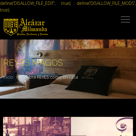
define('DISALLOW_FILE_EDIT', true); define('DISALLOW_FILE_MODS',
true);
REYES MAGOS
Inicio
Celebra REYES como en casa